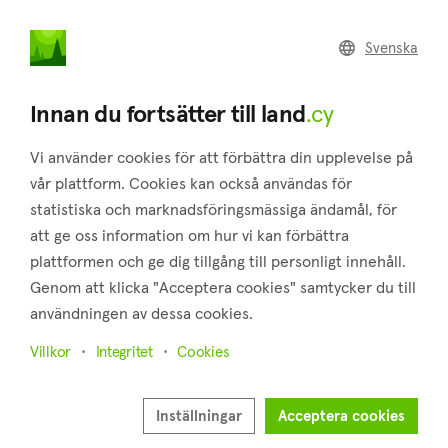
land
.cy
Svenska
Hem
Regioner
Limassol
Innan du fortsätter till land
.cy
Vi använder cookies för att förbättra din upplevelse på
vår plattform. Cookies kan också användas för
statistiska och marknadsföringsmässiga ändamål, för
att ge oss information om hur vi kan förbättra
Limassol
plattformen och ge dig tillgång till personligt innehåll.
Genom att klicka "Acceptera cookies" samtycker du till
Region
användningen av dessa cookies.
Villkor
Integritet
Cookies
Alla
Tomter
Fält
Inställningar
Acceptera cookies
Fastigheter till salu i Limassol (region)