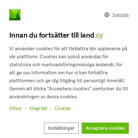
land
.cy
Svenska
Home
Land
Commercial
Innan du fortsätter till land
.cy
Vi använder cookies för att förbättra din upplevelse på
vår plattform. Cookies kan också användas för
statistiska och marknadsföringsmässiga ändamål, för
Lemithou (Limassol)
att ge oss information om hur vi kan förbättra
plattformen och ge dig tillgång till personligt innehåll.
Hem
Fastigheter till salu
Limassol
Lemithou
Genom att klicka "Acceptera cookies" samtycker du till
Mark till salu i Lemithou (Limassol)
användningen av dessa cookies.
Visa karta
Villkor
Integritet
Cookies
Visa filter
Inställningar
Acceptera cookies
Lemithou is a village in the district of Limassol, located on a