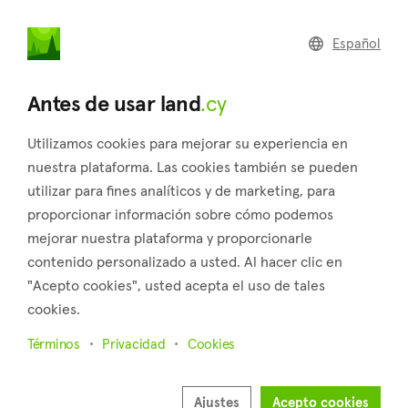
land
.cy
Español
Home
Land
Commercial
Antes de usar land
.cy
Utilizamos cookies para mejorar su experiencia en
nuestra plataforma. Las cookies también se pueden
utilizar para fines analíticos y de marketing, para
Lemithou (Limassol)
proporcionar información sobre cómo podemos
mejorar nuestra plataforma y proporcionarle
Inicio
Inmuebles en venta
Limassol
Lemithou
contenido personalizado a usted. Al hacer clic en
Terrenos en venta en Lemithou (Limassol)
"Acepto cookies", usted acepta el uso de tales
cookies.
Mostrar mapa
Términos
Privacidad
Cookies
Mostrar filtros
Lemithou is a village in the district of Limassol, located on a
Ajustes
Acepto cookies