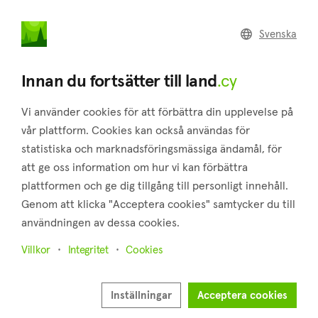
land
.cy
Svenska
Home
Land
Commercial
Innan du fortsätter till land
.cy
Vi använder cookies för att förbättra din upplevelse på
vår plattform. Cookies kan också användas för
statistiska och marknadsföringsmässiga ändamål, för
Foinikaria (Limassol)
att ge oss information om hur vi kan förbättra
plattformen och ge dig tillgång till personligt innehåll.
Hem
Fastigheter till salu
Limassol
Foinikaria
Genom att klicka "Acceptera cookies" samtycker du till
Mark till salu i Foinikaria (Limassol)
användningen av dessa cookies.
Visa karta
Villkor
Integritet
Cookies
Visa filter
Inställningar
Acceptera cookies
Limassol's village of Foinikaria is 14 kilometers of the city of