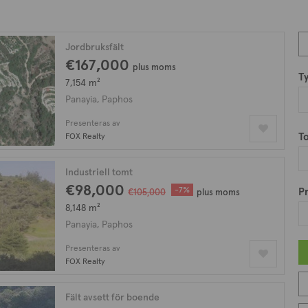
Jordbruksfält
€167,000
plus moms
T
7,154 m²
Panayia, Paphos
Presenteras av
T
FOX Realty
Industriell tomt
€98,000
-7%
Pr
€105,000
plus moms
8,148 m²
Panayia, Paphos
Presenteras av
FOX Realty
Fält avsett för boende