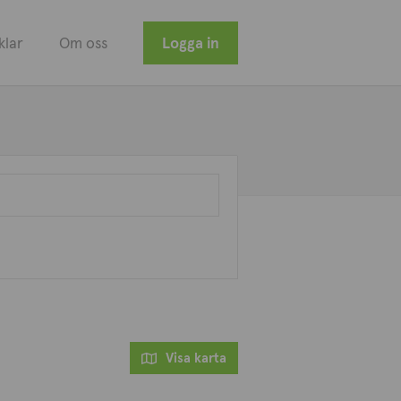
klar
Om oss
Logga in
Visa karta