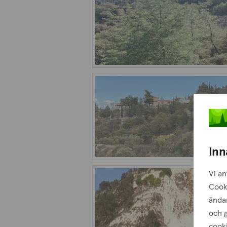
Inn
Vi an
Cook
ändam
och g
cooki