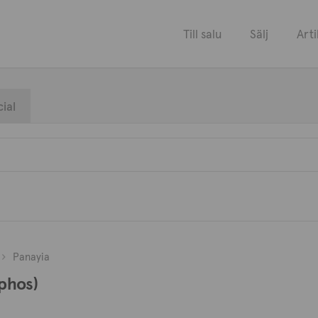
Till salu
Sälj
Arti
ial
Panayia
aphos)