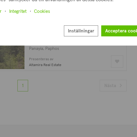
Presenteras av
Altamira Real Estate
r
Integritet
Cookies
Industrifält
Inställningar
Acceptera coo
€98,000
plus moms
8,148 m²
Panayia, Paphos
Presenteras av
Altamira Real Estate
1
Nästa