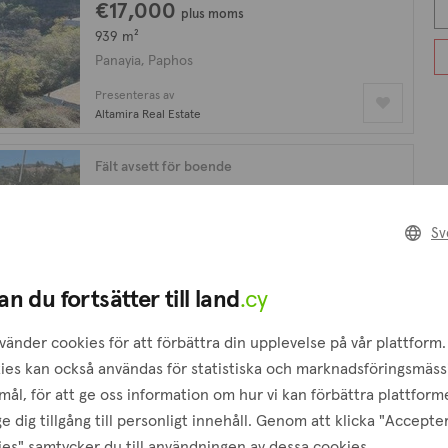
€17,000
plus moms
939 m²
Panayia, Paphos
Presenteras av
Altamira Real Estate
Fält avsett för boende
€15,000
plus moms
2,007 m²
Sv
Panayia, Paphos
Presenteras av
an du fortsätter till land
.cy
Altamira Real Estate
vänder cookies för att förbättra din upplevelse på vår plattform.
Jordbruksfält
ies kan också användas för statistiska och marknadsföringsmäss
€7,000
ål, för att ge oss information om hur vi kan förbättra plattform
9,357 m²
e dig tillgång till personligt innehåll. Genom att klicka "Accepte
Panayia, Paphos
es" samtycker du till användningen av dessa cookies.