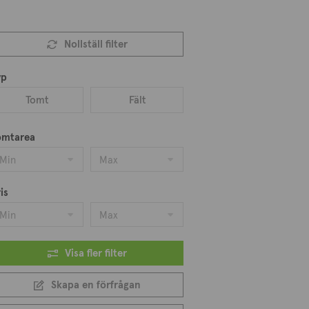
Nollställ filter
yp
Tomt
Fält
omtarea
Min
Max
is
Min
Max
Visa fler filter
Skapa en förfrågan