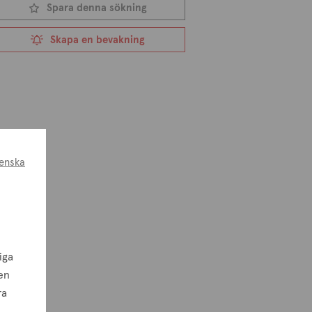
Spara denna sökning
Skapa en bevakning
enska
iga
en
ra