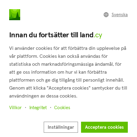
land
.cy
Svenska
Hem
Fastighetsmäklare
Innan du fortsätter till land
.cy
Som fastighetsmäklare
Annonsera fastigheter på våra plattformar
Vi använder cookies för att förbättra din upplevelse på
vår plattform. Cookies kan också användas för
Letar ni fler köpare eller säljare? Annonsera era fastigheter
statistiska och marknadsföringsmässiga ändamål, för
på den snabbast växande bostadsplattformen som tusentals
att ge oss information om hur vi kan förbättra
personer använder för att hitta en ny bostad att köpa eller
plattformen och ge dig tillgång till personligt innehåll.
hyra. Vi hittar och vidarebefordrar köpare, hyresgäster och
Genom att klicka "Acceptera cookies" samtycker du till
säljare direkt till er.
användningen av dessa cookies.
Läs mer
Villkor
Integritet
Cookies
Fullständigt namn
Inställningar
Acceptera cookies