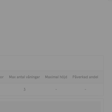
tor
Max antal våningar
Maximal höjd
Påverkad andel
3
-
-