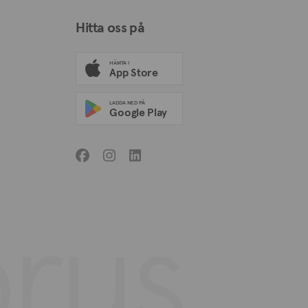
Hitta oss på
HÄMTA I
App Store
LADDA NED PÅ
Google Play