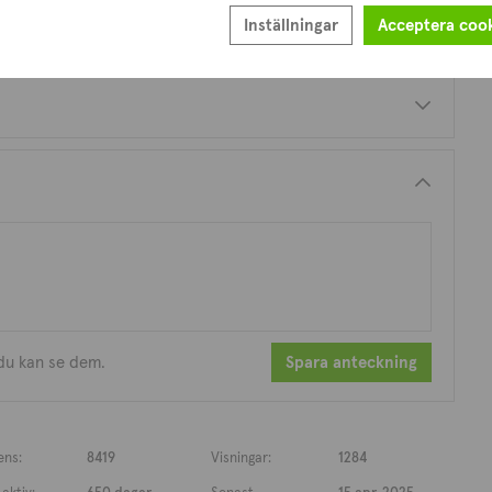
Inställningar
Acceptera coo
 du kan se dem.
Spara anteckning
ens:
8419
Visningar:
1284