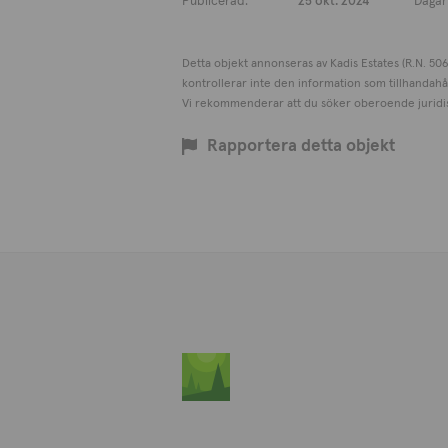
Publicerad:
25 okt. 2024
Dagar 
Detta objekt annonseras av Kadis Estates (R.N. 506
kontrollerar inte den information som tillhandahål
Vi rekommenderar att du söker oberoende juridisk
Rapportera detta objekt