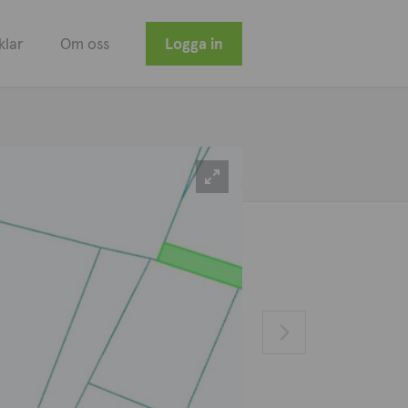
klar
Om oss
Logga in