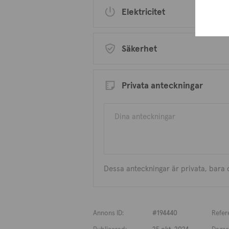
Elektricitet
Säkerhet
Privata anteckningar
Dessa anteckningar är privata, bara
Annons ID:
#194440
Refer