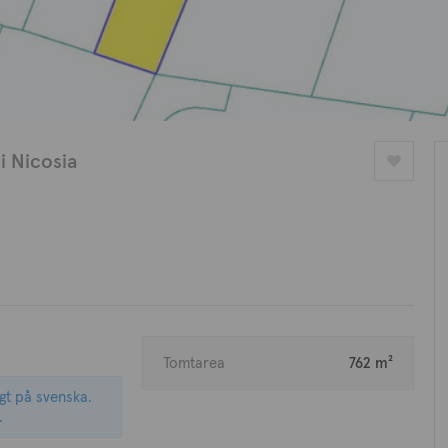
 i Nicosia
Tomtarea
762 m²
igt på svenska.
.