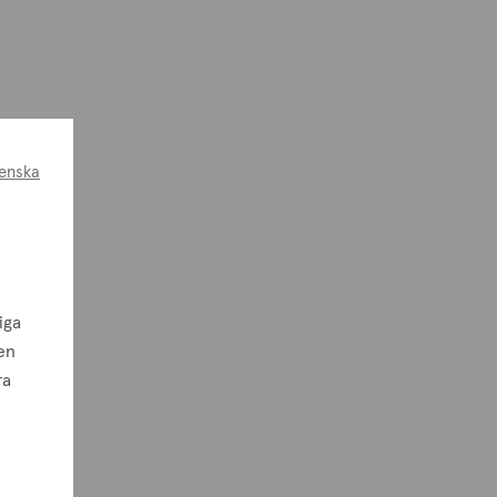
enska
iga
en
ra