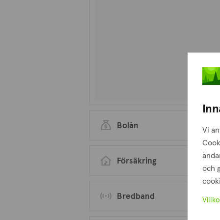
Inn
Bolån
Vi an
Cook
ändam
Försäkring
och g
cooki
Bredband
Villko