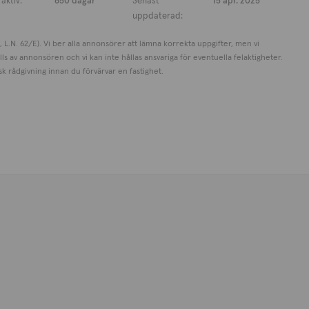
aktiv:
650 dagar
Senast
15 apr. 2025
uppdaterad:
, L.N. 62/E). Vi ber alla annonsörer att lämna korrekta uppgifter, men vi
ls av annonsören och vi kan inte hållas ansvariga för eventuella felaktigheter.
 rådgivning innan du förvärvar en fastighet.