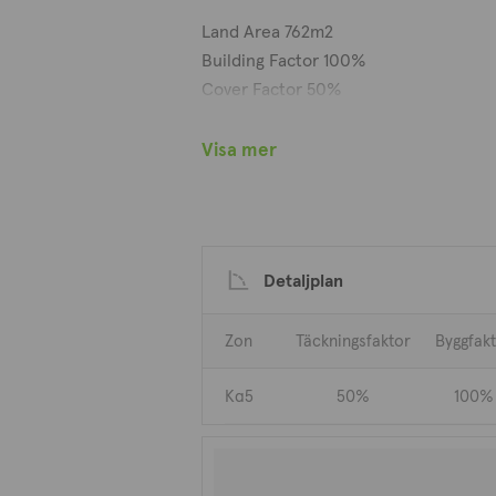
Land Area 762m2
Building Factor 100%
Cover Factor 50%
Visa mer
Detaljplan
Zon
Täckningsfaktor
Byggfak
Kα5
50%
100%