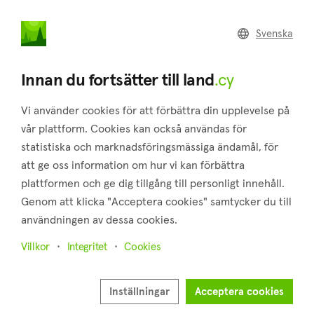
land
.cy
Svenska
Home
Land
Commercial
Innan du fortsätter till land
.cy
Vi använder cookies för att förbättra din upplevelse på
vår plattform. Cookies kan också användas för
statistiska och marknadsföringsmässiga ändamål, för
Salamiou (Paphos)
att ge oss information om hur vi kan förbättra
plattformen och ge dig tillgång till personligt innehåll.
Hem
Fastigheter till salu
Paphos
Salamiou
Genom att klicka "Acceptera cookies" samtycker du till
Mark till salu i Salamiou (Paphos)
användningen av dessa cookies.
Visa karta
Villkor
Integritet
Cookies
Visa filter
Inställningar
Acceptera cookies
Sortera på
Nyaste annonserna