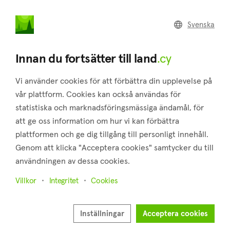
land
.cy
Svenska
Home
Land
Commercial
Innan du fortsätter till land
.cy
Vi använder cookies för att förbättra din upplevelse på
vår plattform. Cookies kan också användas för
statistiska och marknadsföringsmässiga ändamål, för
Kampia (Nicosia)
att ge oss information om hur vi kan förbättra
plattformen och ge dig tillgång till personligt innehåll.
Hem
Fastigheter till salu
Nicosia
Kampia
Genom att klicka "Acceptera cookies" samtycker du till
Mark till salu i Kampia (Nicosia)
användningen av dessa cookies.
Visa karta
Villkor
Integritet
Cookies
Visa filter
Inställningar
Acceptera cookies
Kampia is a small village located in the Nicosia province,