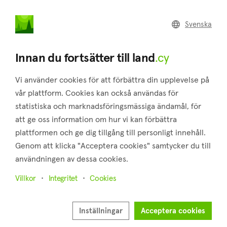
land
.cy
Svenska
Home
Land
Commercial
Innan du fortsätter till land
.cy
Vi använder cookies för att förbättra din upplevelse på
vår plattform. Cookies kan också användas för
statistiska och marknadsföringsmässiga ändamål, för
Agios Epifanios (Nicosia)
att ge oss information om hur vi kan förbättra
plattformen och ge dig tillgång till personligt innehåll.
Hem
Fastigheter till salu
Nicosia
Agios Epifanios
Genom att klicka "Acceptera cookies" samtycker du till
Mark till salu i Agios Epifanios (Nicosia)
användningen av dessa cookies.
Visa karta
Villkor
Integritet
Cookies
Visa filter
Inställningar
Acceptera cookies
Located in the Nicosia district, Agios Epifanios Oreinis is a