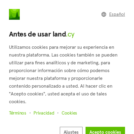
land
.cy
Español
Home
Land
Commercial
Antes de usar land
.cy
Utilizamos cookies para mejorar su experiencia en
nuestra plataforma. Las cookies también se pueden
utilizar para fines analíticos y de marketing, para
Mandria (Paphos)
proporcionar información sobre cómo podemos
mejorar nuestra plataforma y proporcionarle
Inicio
Inmuebles en venta
Paphos
Mandria
contenido personalizado a usted. Al hacer clic en
Terrenos en venta en Mandria (Paphos)
"Acepto cookies", usted acepta el uso de tales
cookies.
Mostrar mapa
Términos
Privacidad
Cookies
Mostrar filtros
Mandria is a village situated in the district of Paphos. It is 2
Ajustes
Acepto cookies