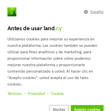
land
.cy
Español
Home
Land
Commercial
Antes de usar land
.cy
Utilizamos cookies para mejorar su experiencia en
nuestra plataforma. Las cookies también se pueden
utilizar para fines analíticos y de marketing, para
Kritou Marottou (Paphos)
proporcionar información sobre cómo podemos
mejorar nuestra plataforma y proporcionarle
Inicio
Inmuebles en venta
Paphos
Kritou Marottou
contenido personalizado a usted. Al hacer clic en
Terrenos en venta en Kritou Marottou (Paphos)
"Acepto cookies", usted acepta el uso de tales
cookies.
Mostrar mapa
Términos
Privacidad
Cookies
Mostrar filtros
Kritou Marottou is a small village located in the Paphos
Ajustes
Acepto cookies