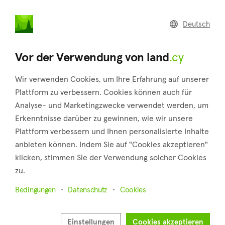
land
.cy
Deutsch
Startseite
Artikel
Vor der Verwendung von land
.cy
Artikel
Wir verwenden Cookies, um Ihre Erfahrung auf unserer
Plattform zu verbessern. Cookies können auch für
Analyse- und Marketingzwecke verwendet werden, um
Erkenntnisse darüber zu gewinnen, wie wir unsere
Plattform verbessern und Ihnen personalisierte Inhalte
anbieten können. Indem Sie auf "Cookies akzeptieren"
klicken, stimmen Sie der Verwendung solcher Cookies
zu.
Bedingungen
Datenschutz
Cookies
5. August 2026
More education and employment opportunities
Einstellungen
Cookies akzeptieren