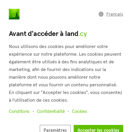
land
.cy
Français
Accueil
Conditions générales d'utilisation
Avant d'accéder à land
.cy
Conditions générales d'utilisation
Nous utilisons des cookies pour améliorer votre
Le contenu suivant n'est pas disponible en français.
expérience sur notre plateforme. Les cookies peuvent
Vous pouvez consulter la version en anglais ci-
également être utilisés à des fins analytiques et de
dessous.
marketing, afin de fournir des indications sur la
manière dont nous pouvons améliorer notre
Below are our terms for the use of this Website, whether as
plateforme et vous fournir un contenu personnalisé.
a guest or a registered user - please read these terms
En cliquant sur "Accepter les cookies", vous consentez
carefully before using this Website.
à l'utilisation de ces cookies.
The following terms and conditions have been composed by
Conditions
Confidentialité
Cookies
the owner of the website and define the relationship
between users/visitors/subscribers of the following
Paramètres
Accepter les cookies
websites home.cy and/or land.cy and/or commercial.cy