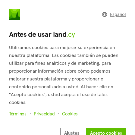
land
.cy
Español
Home
Land
Commercial
Antes de usar land
.cy
Utilizamos cookies para mejorar su experiencia en
nuestra plataforma. Las cookies también se pueden
utilizar para fines analíticos y de marketing, para
Tremithousa (Paphos)
proporcionar información sobre cómo podemos
mejorar nuestra plataforma y proporcionarle
Inicio
Inmuebles en venta
Parcelas
Paphos
Tremithousa
contenido personalizado a usted. Al hacer clic en
"Acepto cookies", usted acepta el uso de tales
Parcelas a la venta en Tremithousa (Paphos)
cookies.
Mostrar mapa
Términos
Privacidad
Cookies
Mostrar filtros
Ajustes
Acepto cookies