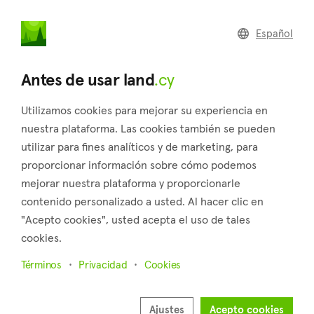
land
.cy
Español
Home
Land
Commercial
Antes de usar land
.cy
Utilizamos cookies para mejorar su experiencia en
nuestra plataforma. Las cookies también se pueden
utilizar para fines analíticos y de marketing, para
Goudi (Paphos)
proporcionar información sobre cómo podemos
mejorar nuestra plataforma y proporcionarle
Inicio
Inmuebles en venta
Paphos
Goudi
contenido personalizado a usted. Al hacer clic en
Terrenos en venta en Goudi (Paphos)
"Acepto cookies", usted acepta el uso de tales
cookies.
Mostrar mapa
Términos
Privacidad
Cookies
Mostrar filtros
Goudi is situated in the Paphos district of Cyprus, around 7
Ajustes
Acepto cookies