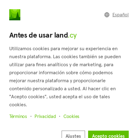
land
.cy
Español
Home
Land
Commercial
Antes de usar land
.cy
Utilizamos cookies para mejorar su experiencia en
nuestra plataforma. Las cookies también se pueden
utilizar para fines analíticos y de marketing, para
Anavargos (Paphos)
proporcionar información sobre cómo podemos
mejorar nuestra plataforma y proporcionarle
Inicio
Inmuebles en venta
Paphos
Anavargos
contenido personalizado a usted. Al hacer clic en
Terrenos en venta en Anavargos (Paphos)
"Acepto cookies", usted acepta el uso de tales
cookies.
Mostrar mapa
Términos
Privacidad
Cookies
Mostrar filtros
Ordenar por
Más recientes
Ajustes
Acepto cookies