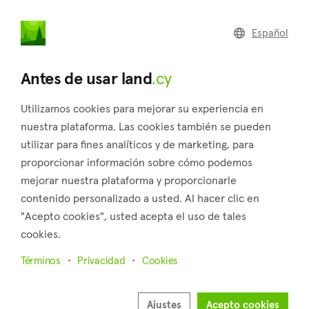
land
.cy
Español
Home
Land
Commercial
Antes de usar land
.cy
Utilizamos cookies para mejorar su experiencia en
nuestra plataforma. Las cookies también se pueden
utilizar para fines analíticos y de marketing, para
Mathikoloni (Limassol)
proporcionar información sobre cómo podemos
mejorar nuestra plataforma y proporcionarle
Inicio
Inmuebles en venta
Limassol
Mathikoloni
contenido personalizado a usted. Al hacer clic en
Terrenos en venta en Mathikoloni (Limassol)
"Acepto cookies", usted acepta el uso de tales
cookies.
Mostrar mapa
Términos
Privacidad
Cookies
Mostrar filtros
Mathikoloni is a village located in the district of Limassol.
Ajustes
Acepto cookies