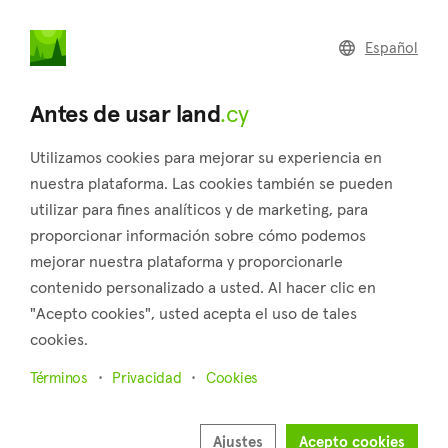
land
.cy
Español
Home
Land
Commercial
Antes de usar land
.cy
Utilizamos cookies para mejorar su experiencia en
nuestra plataforma. Las cookies también se pueden
utilizar para fines analíticos y de marketing, para
Agios Athanasios (Limassol)
proporcionar información sobre cómo podemos
mejorar nuestra plataforma y proporcionarle
Inicio
Inmuebles en venta
Limassol
Agios Athanasios
contenido personalizado a usted. Al hacer clic en
Terrenos en venta en Agios Athanasios (Limassol)
"Acepto cookies", usted acepta el uso de tales
cookies.
Mostrar mapa
Términos
Privacidad
Cookies
Mostrar filtros
Agios Athanasios is situated 3 kilometers to the northeast of
Ajustes
Acepto cookies