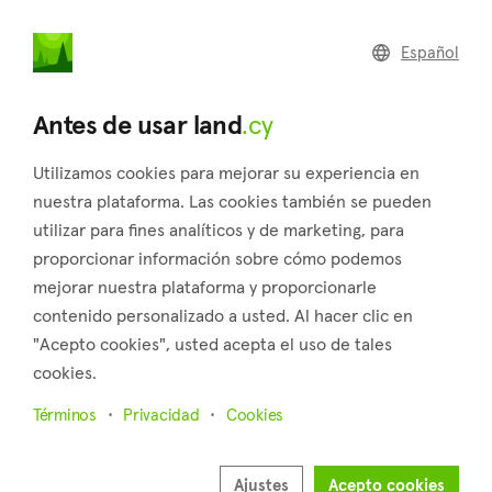
land
.cy
Español
Home
Land
Commercial
Antes de usar land
.cy
Utilizamos cookies para mejorar su experiencia en
nuestra plataforma. Las cookies también se pueden
utilizar para fines analíticos y de marketing, para
Agios Theodoros (Larnaca)
proporcionar información sobre cómo podemos
mejorar nuestra plataforma y proporcionarle
Inicio
Inmuebles en venta
Larnaca
Agios Theodoros
contenido personalizado a usted. Al hacer clic en
Terrenos en venta en Agios Theodoros (Larnaca)
"Acepto cookies", usted acepta el uso de tales
cookies.
Mostrar mapa
Términos
Privacidad
Cookies
Mostrar filtros
Agios Theodoros is a village in the district of Larnaca that is
Ajustes
Acepto cookies