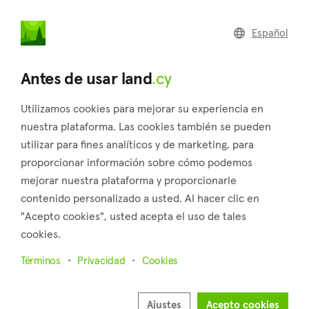
land
.cy
Español
Home
Land
Commercial
Antes de usar land
.cy
Utilizamos cookies para mejorar su experiencia en
nuestra plataforma. Las cookies también se pueden
utilizar para fines analíticos y de marketing, para
Tsada (Paphos)
proporcionar información sobre cómo podemos
mejorar nuestra plataforma y proporcionarle
Inicio
Inmuebles en venta
Campos
Paphos
Tsada
contenido personalizado a usted. Al hacer clic en
Campos a la venta en Tsada (Paphos)
"Acepto cookies", usted acepta el uso de tales
cookies.
Mostrar mapa
Términos
Privacidad
Cookies
Mostrar filtros
Ordenar por
Más recientes
Ajustes
Acepto cookies