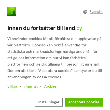
land
.cy
Svenska
Hem
Populära områden
Larnaca
Innan du fortsätter till land
.cy
Vi använder cookies för att förbättra din upplevelse på
vår plattform. Cookies kan också användas för
statistiska och marknadsföringsmässiga ändamål, för
att ge oss information om hur vi kan förbättra
Larnaca
plattformen och ge dig tillgång till personligt innehåll.
Genom att klicka "Acceptera cookies" samtycker du till
Stad
användningen av dessa cookies.
Villkor
Integritet
Cookies
Senaste fastigheterna till salu i Larnaca
Visa alla
Inställningar
Acceptera cookies