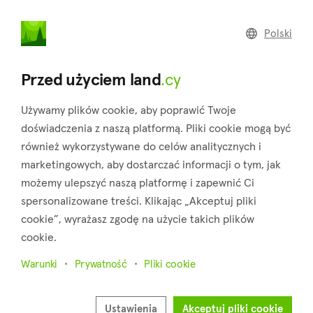
land
.cy
Polski
Home
Land
Commercial
Przed użyciem land
.cy
Używamy plików cookie, aby poprawić Twoje
doświadczenia z naszą platformą. Pliki cookie mogą być
również wykorzystywane do celów analitycznych i
Agios Ioannis (Limassol)
marketingowych, aby dostarczać informacji o tym, jak
możemy ulepszyć naszą platformę i zapewnić Ci
Strona główna
Nieruchomości na sprzedaż
Limassol
Agios Ioannis
spersonalizowane treści. Klikając „Akceptuj pliki
cookie”, wyrażasz zgodę na użycie takich plików
Grunty na sprzedaż w Agios Ioannis (Limassol)
cookie.
Pokaż mapę
Warunki
Prywatność
Pliki cookie
Pokaż filtry
Ustawienia
Akceptuj pliki cookie
Agios Ioannis is a neighborhood of Limassol city and belongs