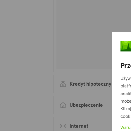
Prz
Używ
Kredyt hipoteczny
plat
anali
może
Ubezpieczenie
Klika
cook
Internet
Waru