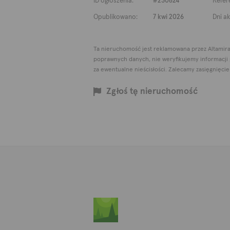
ID ogłoszenia:
#230824
Refer
Opublikowano:
7 kwi 2026
Dni a
Ta nieruchomość jest reklamowana przez Altamir
poprawnych danych, nie weryfikujemy informacji
za ewentualne nieścisłości. Zalecamy zasięgnięci
Zgłoś tę nieruchomość