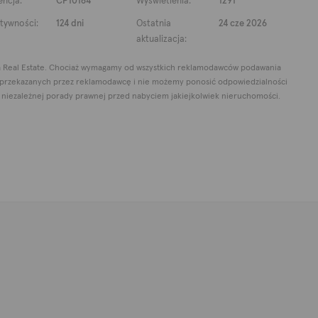
encja:
CP10164
Wyświetlenia:
1291
ktywności:
124 dni
Ostatnia
24 cze 2026
aktualizacja:
a Real Estate. Chociaż wymagamy od wszystkich reklamodawców podawania
 przekazanych przez reklamodawcę i nie możemy ponosić odpowiedzialności
e niezależnej porady prawnej przed nabyciem jakiejkolwiek nieruchomości.