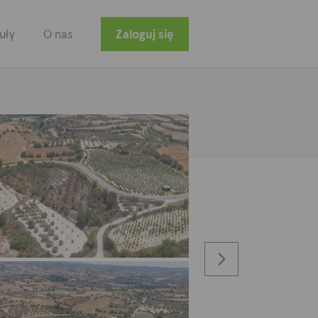
uły
O nas
Zaloguj się