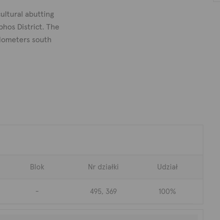
ultural abutting
phos District. The
ilometers south
ape with an
t to a public
undary with a
tural Zone Γ3,
Blok
Nr działki
Udział
t with totalarea
-
495, 369
100%