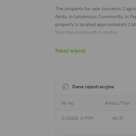
The property for sale concerns 2 agric
fields, in Letymvous Community, in Pa
property is located approximately 2 k
from the community's center.
As a single unit, it has an irregular sh
Pokaż więcej
slightly sloping surface and is adjacen
registered road along its southern bo
frontage of approximately 152 meters.
Dane rejestracyjne
The properties fall within the Agricul
having a building density of 10%.
Nr rej.
Arkusz/Plan
The properties are sold as a single uni
0/10328, 0/9179
45/31
of 7.156 sqm.