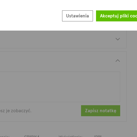
Ustawienia
Akceptuj pliki co
esz je zobaczyć.
Zapisz notatkę