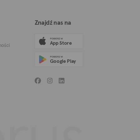
Znajdź nas na
POBIERZ W
App Store
mości
POBIERZ W
Google Play