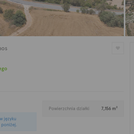
hos
ego
Powierzchnia działki
7,156 m²
 w języku
 poniżej.