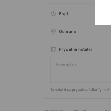
Prąd
Ochrona
Prywatne notatki
Te notatki są prywatne, tylko Ty moż