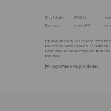
ID de listado:
#134059
Refer
Publicado:
25 oct. 2024
Días a
Esta propiedad se anuncia por Kadis Estates (No.Re
proporcionen detalles correctos, no verificamos
responsables de ninguna imprecisión. Recomenda
propiedad.
Reportar esta propiedad