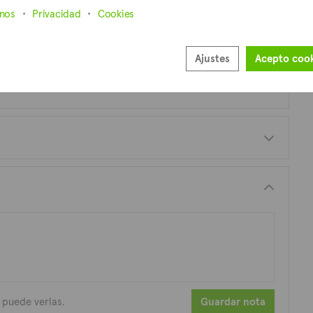
inos
Privacidad
Cookies
Ajustes
Acepto coo
 puede verlas.
Guardar nota