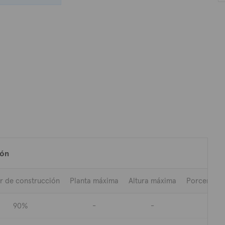
ocation, next to
 views of the
0% building
ión
r de construcción
Planta máxima
Altura máxima
Porcentaje
90%
-
-
27