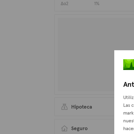
Δα2
1%
Ant
Utili
Las c
Hipoteca
mark
nuest
Seguro
hacer