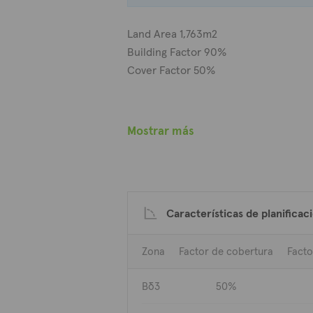
Land Area 1,763m2
Building Factor 90%
Cover Factor 50%
This plot of land in an advantageous l
other industrial premises enjoys great
Mostrar más
area with access to road.
It has a total area of 1673 sqm with 9
density and 50% coverage.
Características de planificac
Zona
Factor de cobertura
Facto
Βδ3
50%