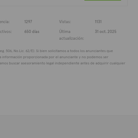
encia:
1297
Vistas:
1131
ctivos:
650 días
Última
31 oct. 2025
actualización:
g. 506, No.Lic. 62/E). Si bien solicitamos a todos los anunciantes que
 la información proporcionada por el anunciante y no podemos ser
mos buscar asesoramiento legal independiente antes de adquirir cualquier