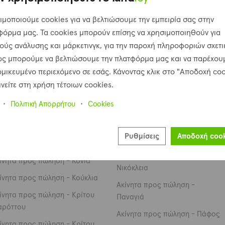
νναβιού
Ακίνητα προς πώληση - Μηλιά
ιμοποιούμε cookies για να βελτιώσουμε την εμπειρία σας στην
ίνητα προς πώληση -
φόρμα μας. Τα cookies μπορούν επίσης να χρησιμοποιηθούν για
θικας
Ακίνητα προς πώληση - Μηλιού
ούς ανάλυσης και μάρκετινγκ, για την παροχή πληροφοριών σχετι
ίνητα προς πώληση -
Ακίνητα προς πώληση -
ώς μπορούμε να βελτιώσουμε την πλατφόρμα μας και να παρέχου
λοκέδαρα
Μούσερε
ομικευμένο περιεχόμενο σε εσάς. Κάνοντας κλικ στο "Αποδοχή coo
ίνητα προς πώληση - Κιδάσι
Ακίνητα προς πώληση - Νατά
νείτε στη χρήση τέτοιων cookies.
ίνητα προς πώληση -
Ακίνητα προς πώληση - Νέα
Πολιτική Απορρήτου
Cookies
σσόνεργα
Δήμματα
ίνητα προς πώληση - Κοίλη
Ακίνητα προς πώληση - Νέο
Ρυθμίσεις
Αποδοχή cook
Χωρίο
ίνητα προς πώληση - Kοιλίνια
Ακίνητα προς πώληση -
ίνητα προς πώληση - Κονιά
Νικόκλεια
ίνητα προς πώληση - Κούκλια
Ακίνητα προς πώληση -
ίνητα προς πώληση - Κρίτου
Παναγιά
ρόττου
Ακίνητα προς πώληση - Πάφος
ίνητα προς πώληση - Κρίτου